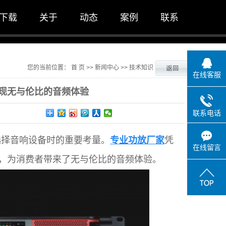
下载
关于
动态
案例
联系
公司简介
公司新闻
一级案例
联系我们
行业新闻
您的当前位置：
首 页
>>
新闻中心
>>
技术知识
在线客服
技术知识
现无与伦比的音频体验
联系电话
选择音响设备时的重要考量。
专业功放厂家
凭
在线留言
，为消费者带来了无与伦比的音频体验。