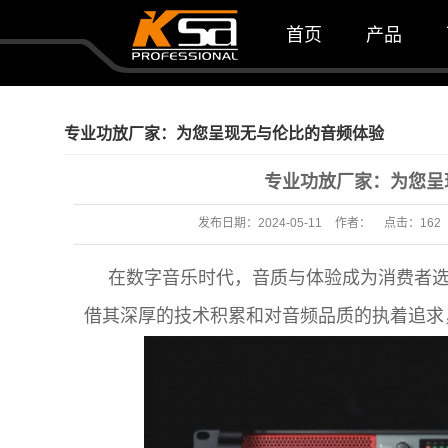
首页
产品
政企会议类
KTV酒吧
专业功放厂家：为您呈现无与伦比的音频体验
酒店报告厅
专业功放厂家：为您呈
户外演出类
发布日期：
2024-05-11
作者：
点击：
162
D类数字
在数字音乐时代，音质与体验成为消费者
四通道功放
借其深厚的技术积累和对音频品质的执着追求